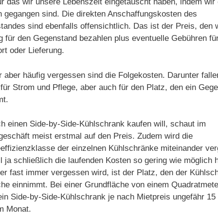
ür das wir unsere Lebenszeit eingetauscht haben, indem wir 
n gegangen sind. Die direkten Anschaffungskosten des
andes sind ebenfalls offensichtlich. Das ist der Preis, den 
g für den Gegenstand bezahlen plus eventuelle Gebühren fü
rt oder Lieferung.
 aber häufig vergessen sind die Folgekosten. Darunter falle
für Strom und Pflege, aber auch für den Platz, den ein Geg
mt.
h einen Side-by-Side-Kühlschrank kaufen will, schaut im
geschäft meist erstmal auf den Preis. Zudem wird die
effizienzklasse der einzelnen Kühlschränke miteinander ver
l ja schließlich die laufenden Kosten so gering wie möglich h
r fast immer vergessen wird, ist der Platz, den der Kühlsch
he einnimmt. Bei einer Grundfläche von einem Quadratmete
ein Side-by-Side-Kühlschrank je nach Mietpreis ungefähr 15
m Monat.