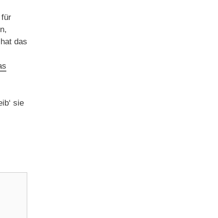
 für
n,
 hat das
as
ib‘ sie