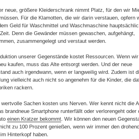
r neue, größere Kleiderschrank nimmt Platz, für den wir Mi
müssen. Für die Klamotten, die wir darin verstauen, opfern w
dem Geld für Waschmittel und Waschmaschine hauptsächlic
 Zeit. Denn die Gewänder müssen gewaschen, aufgehängt,
mmen, zusammengelegt und verstaut werden.
oduktion unserer Gegenstände kostet Ressourcen. Wenn wir
eu kaufen, muss das Alte entsorgt werden. Und der neue
and auch irgendwann, wenn er langweilig wird. Zudem ist d
lung vielleicht auch nicht so angenehm für die Kinder, die daf
riken rackern.
wertvolle Sachen kosten uns Nerven. Wer kennt nicht die A
s brandneue Smartphone runterfällt oder verlorengeht oder
uto
einen Kratzer bekommt
. Wir können den neuen Gegenst
nicht zu 100 Prozent genießen, wenn wir immer den drohen
 im Hinterkopf haben.