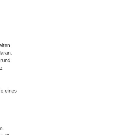
eiten
daran,
grund
rz
le eines
n.