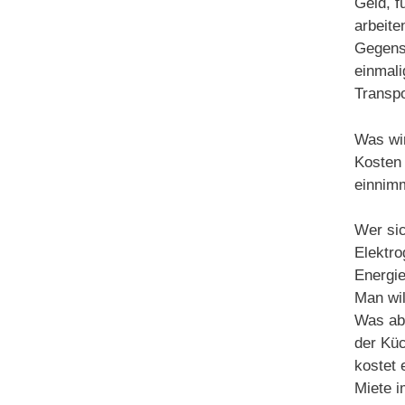
Geld, f
arbeite
Gegenst
einmali
Transpo
Was wir
Kosten 
einnim
Wer sic
Elektro
Energie
Man wil
Was abe
der Küc
kostet 
Miete i