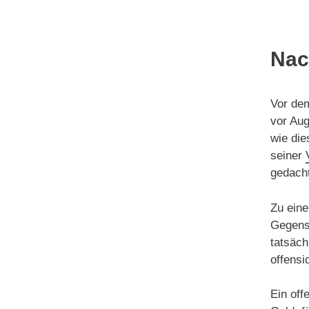
Nac
Vor dem
vor Aug
wie die
seiner
gedacht
Zu eine
Gegens
tatsäch
offensi
Ein off