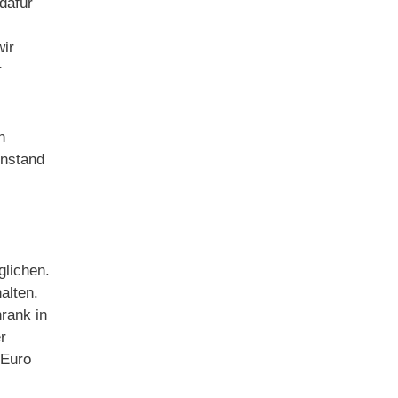
dafür
wir
r
n
enstand
glichen.
alten.
rank in
r
 Euro