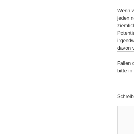
Wenn w
jeden 
ziemlic
Potenti
irgendw
davon 
Fallen 
bitte i
Schrei
Komme