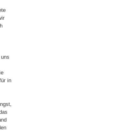
ete
ir
h
 uns
ie
ür in
ngst,
 das
and
den