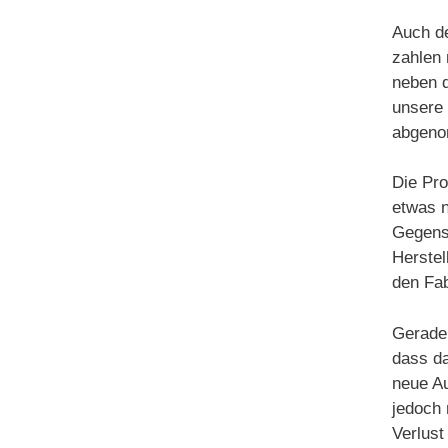
Auch de
zahlen 
neben 
unsere
abgeno
Die Pr
etwas n
Gegenst
Herstel
den Fab
Gerade 
dass da
neue A
jedoch 
Verlust