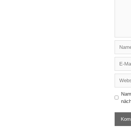
Name
E-
Mail
Websit
Name
näch