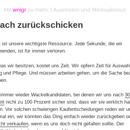
Mit
wnigr
zu mehr. | Ausmisten und Minimalismus
fach zurückschicken
t ist unsere wichtigste Ressource. Jede Sekunde, die wir
enden, ist für immer verloren.
was wir besitzen, kostet uns Zeit. Wir opfern Zeit für Auswahl
g und Pflege. Und müssen arbeiten gehen, um die Sache be
nen.
 immer wieder Wackelkandidaten, bei denen wir uns nach
30
it
nicht zu 100 Prozent sicher sind, dass wir sie wirklich h
. Vor solchen schwierigen Kaufentscheidungen reden wir u
l ein, wir könnten das Ding einfach wieder zurückgeben o
cht verkaufen
, wenn es uns doch nicht gefallen sollte. Der