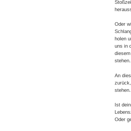
Stoßzei
herauss
Oder wi
Schlan
holen u
uns in 
diesem 
stehen.
An dies
zurück,
stehen.
Ist dei
Lebensz
Oder ge