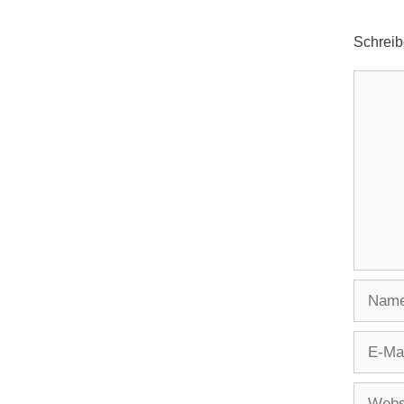
Schrei
Komme
Name
E-
Mail
Websit