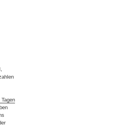
,
zahlen
 Tagen
aben
ns
der