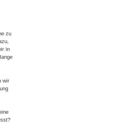
he zu
azu,
r in
lange
 wir
dung
eine
usst?