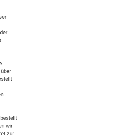
ser
 der
s
e
 über
stellt
en
estellt
en wir
ket zur