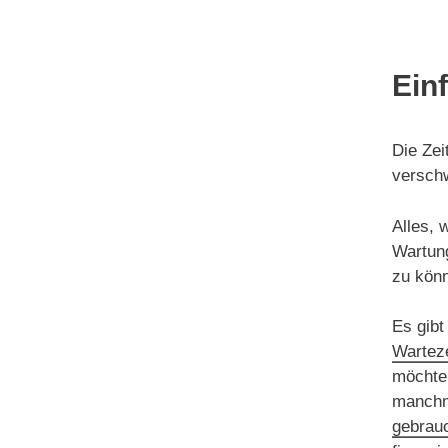
Ein
Die Zei
verschw
Alles, 
Wartun
zu kön
Es gibt
Warteze
möchten
manchma
gebrau