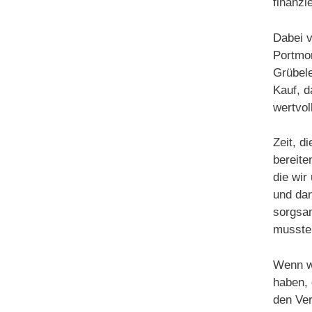
finanzi
Dabei v
Portmon
Grübele
Kauf, d
wertvoll
Zeit, d
bereite
die wir
und dan
sorgsam
musste
Wenn w
haben, 
den Ver