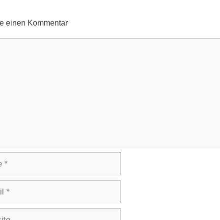
be einen Kommentar
ntar
e