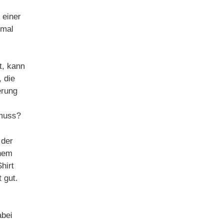
 einer
nmal
t, kann
 die
erung
 muss?
 der
inem
hirt
 gut.
abei