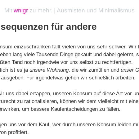
Mit
wnigr
zu mehr. | Ausmisten und Minimalismus
sequenzen für andere
sum einzuschränken fällt vielen von uns sehr schwer. Wir
eben lang viele Tausende Dinge gekauft und dabei gelernt, s
ßten Tand noch irgendwie vor uns selbst zu rechtfertigen.
lich ist es ja
unsere Wohnung
, die wir zumüllen und
unser G
 ausgeben. Für irgendetwas gehen wir schließlich arbeiten.
r uns dabei ertappen, unseren Konsum auf diese Art vor u
zurecht zu rationalisieren, können wir dem vielleicht mit ein
nwirken, um bessere Kaufentscheidungen zu fällen.
agen uns vor dem Kauf, wer durch unseren Konsum leiden m
on profitiert.