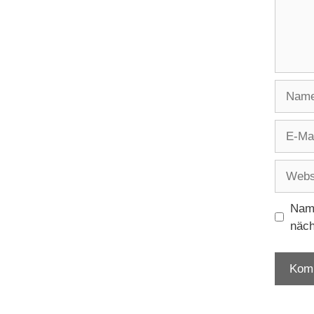
Name
E-
Mail
Websit
Name
näch