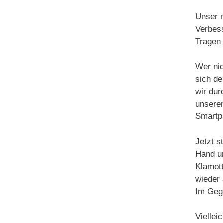
Unser n
Verbess
Tragen
Wer nic
sich de
wir dur
unserer
Smartph
Jetzt s
Hand u
Klamott
wieder 
Im Gege
Viellei