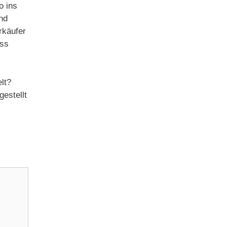
o ins
nd
rkäufer
uss
lt?
estellt