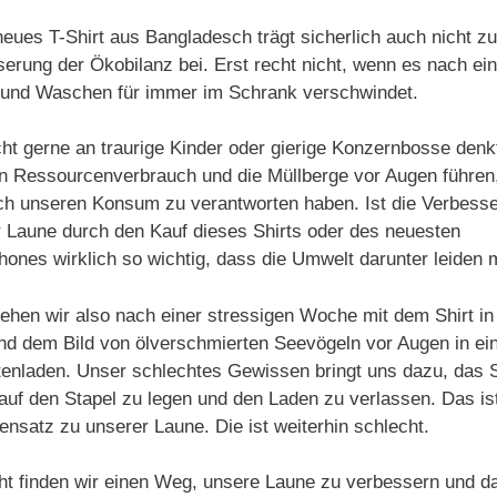
eues T-Shirt aus Bangladesch trägt sicherlich auch nicht zu
erung der Ökobilanz bei. Erst recht nicht, wenn es nach ei
 und Waschen für immer im Schrank verschwindet.
ht gerne an traurige Kinder oder gierige Konzernbosse denk
n Ressourcenverbrauch und die Müllberge vor Augen führen,
ch unseren Konsum zu verantworten haben. Ist die Verbess
 Laune durch den Kauf dieses Shirts oder des neuesten
ones wirklich so wichtig, dass die Umwelt darunter leiden
tehen wir also nach einer stressigen Woche mit dem Shirt in
nd dem Bild von ölverschmierten Seevögeln vor Augen in e
enladen. Unser schlechtes Gewissen bringt uns dazu, das S
auf den Stapel zu legen und den Laden zu verlassen. Das ist
nsatz zu unserer Laune. Die ist weiterhin schlecht.
cht finden wir einen Weg, unsere Laune zu verbessern und d