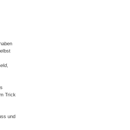
 haben
elbst
eld
,
ns
em Trick
uss und