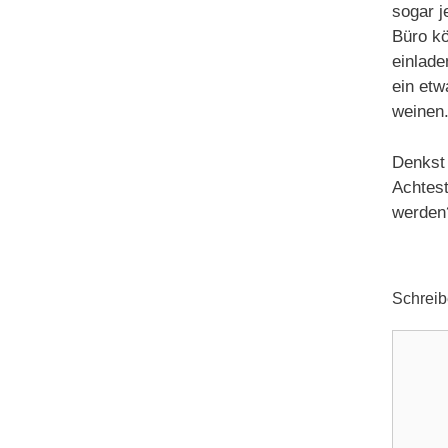
sogar j
Büro kö
einlade
ein etw
weinen
Denkst 
Achtest
werden
Schrei
Komme