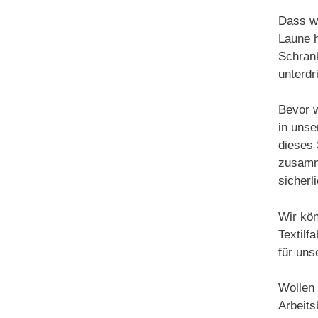
Dass wi
Laune h
Schrank
unterdr
Bevor w
in unse
dieses 
zusamm
sicherl
Wir kön
Textilf
für un
Wollen
Arbeits