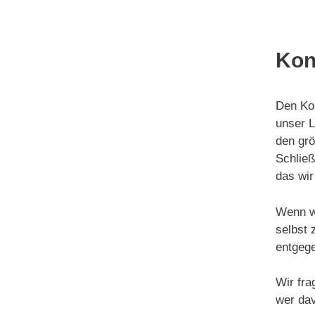
Kon
Den Kon
unser L
den grö
Schließ
das wir
Wenn wi
selbst 
entgege
Wir fr
wer dav